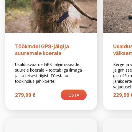
Töökindel GPS-jälgija
Usaldus
suuremale koerale
väiksem
Usaldusväärne GPS-jälgimisseade
Kerge ja 
suurele koerale – töötab iga ilmaga
jälgimiss
ja ka teisest riigist. Tõestatud
(alla 45 c
töökindlus jahikoertel.
jahikoert
vajadusel 
279,99
€
229,99
OSTA