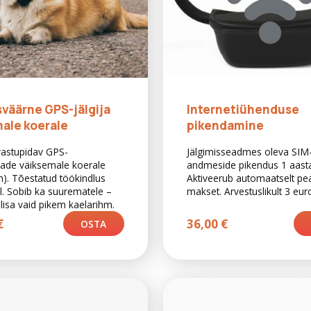
väärne GPS-jälgija
Internetiühenduse
ale koerale
pikendamine
vastupidav GPS-
Jälgimisseadmes oleva SIM-
eade väiksemale koerale
andmeside pikendus 1 aast
m). Tõestatud töökindlus
Aktiveerub automaatselt pe
el. Sobib ka suurematele –
makset. Arvestuslikult 3 eur
lisa vaid pikem kaelarihm.
€
36,00
€
OSTA