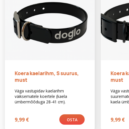
Koera kaelarihm, S suurus,
Koera k
must
must
Väga vastupidav kaelarihm
Väga vast
väiksematele koertele (kaela
suuremate
ümbermõõduga 28-41 cm).
kaela üm
9,99
€
9,99
€
OSTA