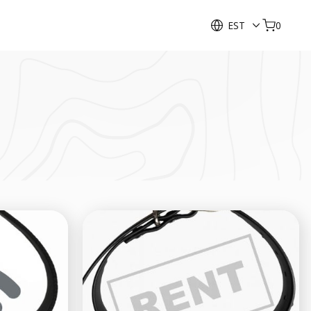
EST
0