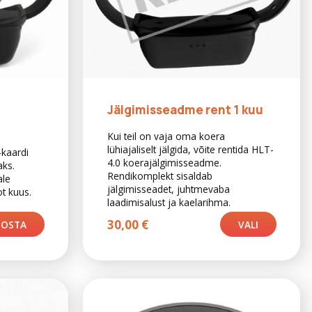
Jälgimisseadme rent 1 kuu
Kui teil on vaja oma koera
lühiajaliselt jälgida, võite rentida HLT-
kaardi
4.0 koerajälgimisseadme.
aks.
Rendikomplekt sisaldab
ale
jälgimisseadet, juhtmevaba
ot kuus.
laadimisalust ja kaelarihma.
30,00
€
OSTA
VALI
This
product
has
multiple
variants.
The
options