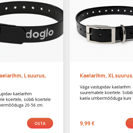
aelarihm, L suurus,
Kaelarihm, XL suurus
Väga vastupidav kaelarihm
suurematele koertele. Sobib
upidav kaelarihm
kaela ümbermõõduga kuni 
le koertele, sobib koertele
bermõõduga 20-56 cm.
9,99
€
OSTA