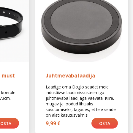
may
be
chosen
on
the
product
page
, must
Juhtmevaba laadija
Laadige oma Doglo seadet meie
 koerale
induktiivse laadimissüsteemiga
73cm.
juhtmevaba laadijaga vaevata. Kiire,
mugav ja loodud lihtsaks
kasutamiseks, tagades, et teie seade
on alati kasutusvalmis!
9,99
€
OSTA
OSTA