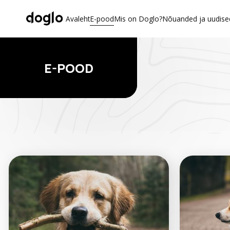
Avaleht
E-pood
Mis on Doglo?
Nõuanded ja uudise
E-POOD