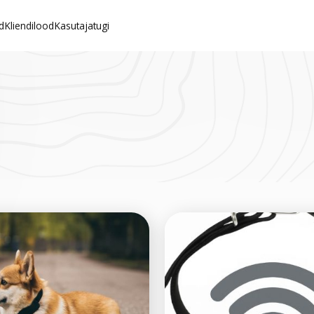
d
Kliendilood
Kasutajatugi