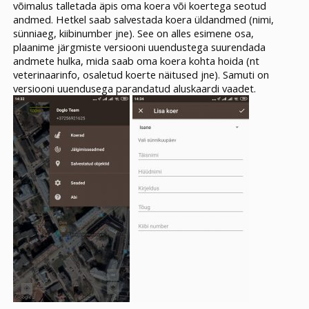
võimalus talletada äpis oma koera või koertega seotud
andmed. Hetkel saab salvestada koera üldandmed (nimi,
sünniaeg, kiibinumber jne). See on alles esimene osa,
plaanime järgmiste versiooni uuendustega suurendada
andmete hulka, mida saab oma koera kohta hoida (nt
veterinaarinfo, osaletud koerte näitused jne). Samuti on
versiooni uuendusega parandatud aluskaardi vaadet.