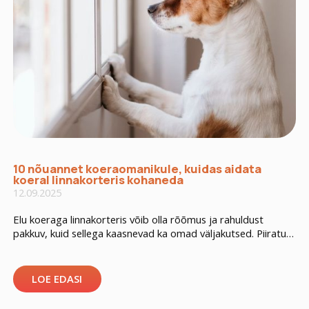
10 nõuannet koeraomanikule, kuidas aidata
koeral linnakorteris kohaneda
12.09.2025
Elu koeraga linnakorteris võib olla rõõmus ja rahuldust
pakkuv, kuid sellega kaasnevad ka omad väljakutsed. Piiratud
ruum, läheduses olevad naabrid ja linnamüra võivad mõjuda
koerale stressitekitavalt, kui omanik ei oska õigesti
reageerida. Siin on 10 praktilist nõuannet, mis aitavad sul
LOE EDASI
tagada oma koera heaolu ka linnakorteris. 1. Harjuta koera
treppide ja/või lifti kasutamisega Paljud koerad […]