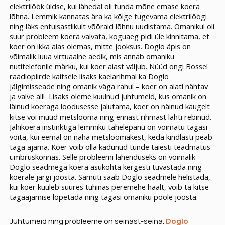
elektrilöök üldse, kui lähedal oli tunda mõne emase koera
lõhna. Lemmik kannatas ära ka kõige tugevama elektrilöögi
ning läks entuisastlikult võõraid lõhnu uudistama. Omanikul oli
suur probleem koera valvata, koguaeg pidi üle kinnitama, et
koer on ikka aias olemas, mitte jooksus. Doglo äpis on
võimalik luua virtuaalne aedik, mis annab omaniku
nutitelefonile märku, kui koer aiast väljub. Nüüd ongi Bossel
raadiopiirde kaitsele lisaks kaelarihmal ka Doglo
jälgimisseade ning omanik väga rahul – koer on alati nähtav
ja valve all!
Lisaks oleme kuulnud juhtumeid, kus omanik on
läinud koeraga loodusesse jalutama, koer on näinud kaugelt
kitse või muud metslooma ning ennast rihmast lahti rebinud.
Jahikoera instinktiga lemmiku tähelepanu on võimatu tagasi
võita, kui eemal on näha metsloomakest, keda kindlasti peab
taga ajama. Koer võib olla kadunud tunde täiesti teadmatus
ümbruskonnas. Selle probleemi lahenduseks on võimalik
Doglo seadmega koera asukohta kergesti tuvastada ning
koerale järgi joosta. Samuti saab Doglo seadmele helistada,
kui koer kuuleb suures tuhinas peremehe häält, võib ta kitse
tagaajamise lõpetada ning tagasi omaniku poole joosta.
Juhtumeid ning probleeme on seinast-seina.
Doglo