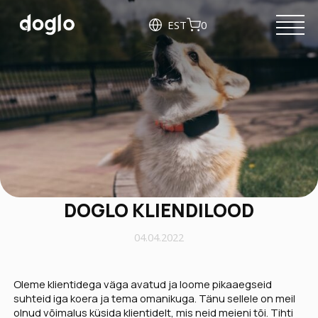
EST
0
DOGLO KLIENDILOOD
04.04.2022
Oleme klientidega väga avatud ja loome pikaaegseid
suhteid iga koera ja tema omanikuga. Tänu sellele on meil
olnud võimalus küsida klientidelt, mis neid meieni tõi. Tihti