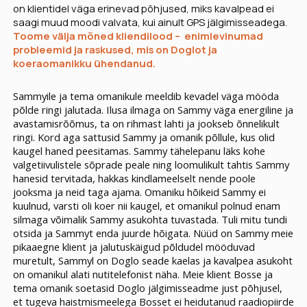
on klientidel väga erinevad põhjused, miks kavalpead ei
saagi muud moodi valvata, kui ainult GPS jälgimisseadega.
Toome välja mõned kliendilood – enimlevinumad
probleemid ja raskused, mis on Doglot ja
koeraomanikku ühendanud.
Sammyile ja tema omanikule meeldib kevadel väga mööda
põlde ringi jalutada. Ilusa ilmaga on Sammy väga energiline ja
avastamisrõõmus, ta on rihmast lahti ja jookseb õnnelikult
ringi. Kord aga sattusid Sammy ja omanik põllule, kus olid
kaugel haned peesitamas. Sammy tähelepanu läks kohe
valgetiivulistele sõprade peale ning loomulikult tahtis Sammy
hanesid tervitada, hakkas kindlameelselt nende poole
jooksma ja neid taga ajama. Omaniku hõikeid Sammy ei
kuulnud, varsti oli koer nii kaugel, et omanikul polnud enam
silmaga võimalik Sammy asukohta tuvastada. Tuli mitu tundi
otsida ja Sammyt enda juurde hõigata. Nüüd on Sammy meie
pikaaegne klient ja jalutuskäigud põldudel mööduvad
muretult, Sammyl on Doglo seade kaelas ja kavalpea asukoht
on omanikul alati nutitelefonist näha.
Meie klient Bosse ja
tema omanik soetasid Doglo jälgimisseadme just põhjusel,
et tugeva haistmismeelega Bosset ei heidutanud raadiopiirde