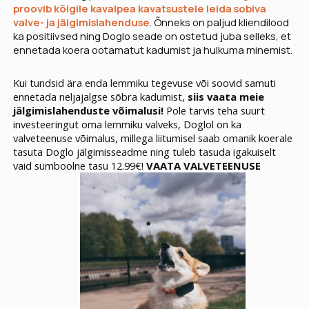
proovib kõigile kavalpea kavatsustele leida sobiva
valve- ja jälgimislahenduse
. Õnneks on paljud kliendilood
ka positiivsed ning Doglo seade on ostetud juba selleks, et
ennetada koera ootamatut kadumist ja hulkuma minemist.
Kui tundsid ära enda lemmiku tegevuse või soovid samuti
ennetada neljajalgse sõbra kadumist,
siis vaata meie
jälgimislahenduste võimalusi!
Pole tarvis teha suurt
investeeringut oma lemmiku valveks, Doglol on ka
valveteenuse võimalus, millega liitumisel saab omanik koerale
tasuta Doglo jälgimisseadme ning tuleb tasuda igakuiselt
vaid sümboolne tasu 12.99€!
VAATA VALVETEENUSE