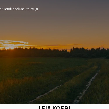
d
Kliendilood
Kasutajatugi
LEIA KOER!