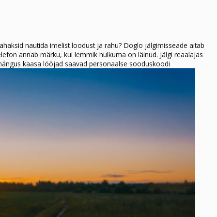
ahaksid nautida imelist loodust ja rahu? Doglo jälgimisseade aitab
elefon annab märku, kui lemmik hulkuma on läinud. Jälgi reaalajas
 mängus kaasa lööjad saavad personaalse sooduskoodi