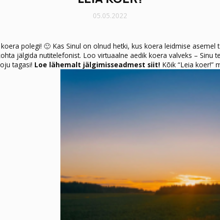
05.05.2022
koera polegi! 🙂 Kas Sinul on olnud hetki, kus koera leidmise asemel t
 jälgida nutitelefonist. Loo virtuaalne aedik koera valveks – Sinu t
koju tagasi!
Loe lähemalt jälgimisseadmest siit!
Kõik “Leia koer!”