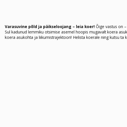
Varasuvine põld ja päikseloojang – leia koer!
Õige vastus on – 
Sul kadunud lemmiku otsimise asemel hoopis mugavalt koera asukohta
koera asukohta ja liikumistrajektoori! Helista koerale ning kutsu ta 