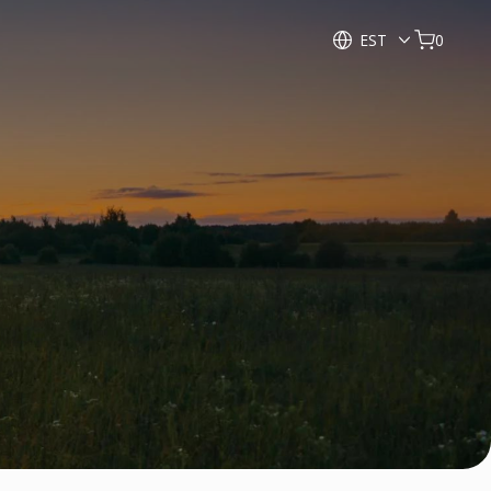
EST
0