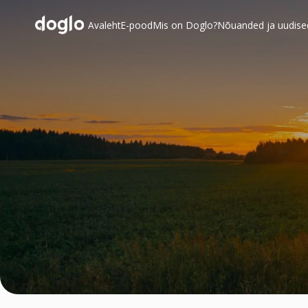
Avaleht
E-pood
Mis on Doglo?
Nõuanded ja uudise