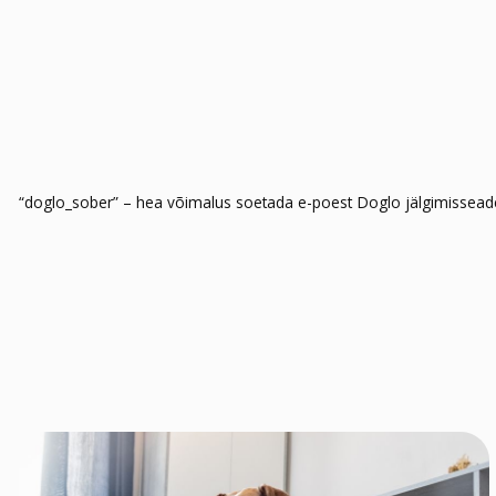
“doglo_sober” – hea võimalus soetada e-poest Doglo jälgimisseade