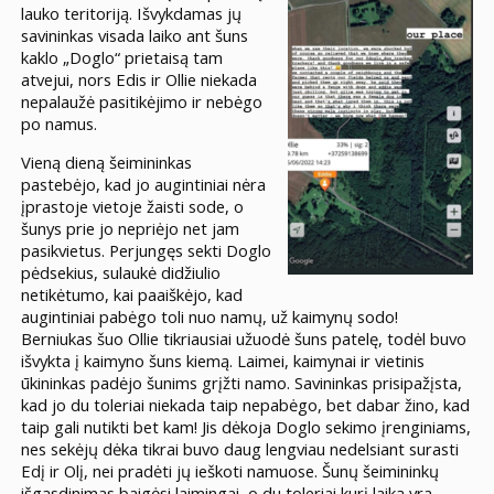
lauko teritoriją. Išvykdamas jų
savininkas visada laiko ant šuns
kaklo „Doglo“ prietaisą tam
atvejui, nors Edis ir Ollie niekada
nepalaužė pasitikėjimo ir nebėgo
po namus.
Vieną dieną šeimininkas
pastebėjo, kad jo augintiniai nėra
įprastoje vietoje žaisti sode, o
šunys prie jo nepriėjo net jam
pasikvietus. Perjungęs sekti Doglo
pėdsekius, sulaukė didžiulio
netikėtumo, kai paaiškėjo, kad
augintiniai pabėgo toli nuo namų, už kaimynų sodo!
Berniukas šuo Ollie tikriausiai užuodė šuns patelę, todėl buvo
išvykta į kaimyno šuns kiemą. Laimei, kaimynai ir vietinis
ūkininkas padėjo šunims grįžti namo. Savininkas prisipažįsta,
kad jo du toleriai niekada taip nepabėgo, bet dabar žino, kad
taip gali nutikti bet kam! Jis dėkoja Doglo sekimo įrenginiams,
nes sekėjų dėka tikrai buvo daug lengviau nedelsiant surasti
Edį ir Olį, nei pradėti jų ieškoti namuose. Šunų šeimininkų
išgąsdinimas baigėsi laimingai, o du toleriai kurį laiką yra