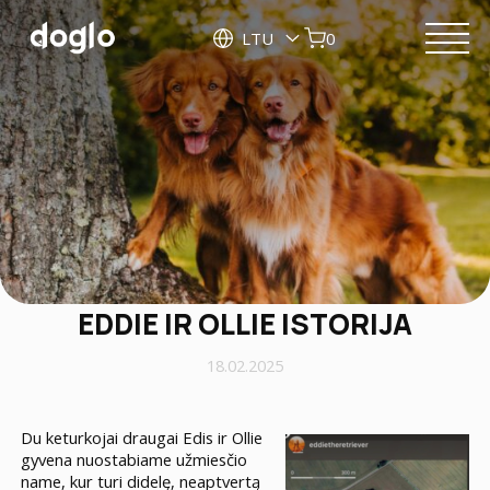
LTU
0
EDDIE IR OLLIE ISTORIJA
18.02.2025
Du keturkojai draugai Edis ir Ollie
gyvena nuostabiame užmiesčio
name, kur turi didelę, neaptvertą