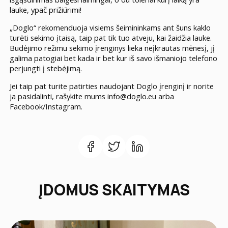
lauke, ypač prižiūrimi!
„Doglo“ rekomenduoja visiems šeimininkams ant šuns kaklo
turėti sekimo įtaisą, taip pat tik tuo atveju, kai žaidžia lauke.
Budėjimo režimu sekimo įrenginys lieka neįkrautas mėnesį, jį
galima patogiai bet kada ir bet kur iš savo išmaniojo telefono
perjungti į stebėjimą.
Jei taip pat turite patirties naudojant Doglo įrenginį ir norite
ja pasidalinti, rašykite mums info@doglo.eu arba
Facebook/Instagram.
ĮDOMUS SKAITYMAS