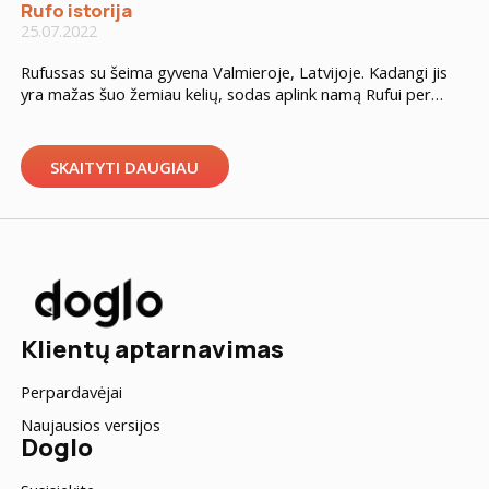
Rufo istorija
25.07.2022
Rufussas su šeima gyvena Valmieroje, Latvijoje. Kadangi jis
yra mažas šuo žemiau kelių, sodas aplink namą Rufui per
didelis. Dažnai atsitinka taip, kad šuns berniukas nori
pasveikinti kitus keturkojus iš už tvoros ir pereina pro tvorą.
Šeimininkas labai nerimauja, kad augintinis neįbėgs į
SKAITYTI DAUGIAU
važiuojamąją dalį ar pasiklys. Tvoros keitimas atima labai
daug laiko ir brangiai […]
Klientų aptarnavimas
Perpardavėjai
Naujausios versijos
Doglo