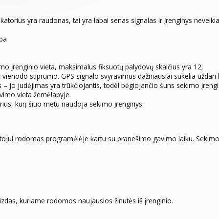
katorius yra raudonas, tai yra labai senas signalas ir įrenginys neveikia
eba
mo įrenginio vieta, maksimalus fiksuotų palydovų skaičius yra 12;
tų vienodo stiprumo. GPS signalo svyravimus dažniausiai sukelia uždar
s – jo judėjimas yra trūkčiojantis, todėl bėgiojančio šuns sekimo įrengi
vimo vieta žemėlapyje.
rius, kurį šiuo metu naudoja sekimo įrenginys
tojui rodomas programėlėje kartu su pranešimo gavimo laiku. Sekimo į
;
zdas, kuriame rodomos naujausios žinutės iš įrenginio.