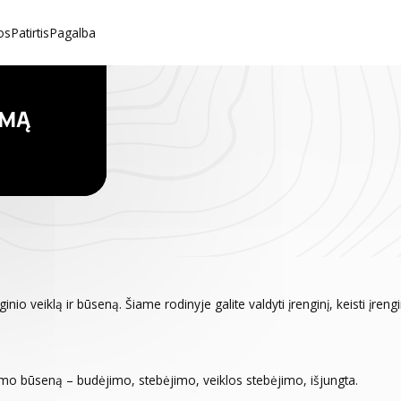
os
Patirtis
Pagalba
IMĄ
io veiklą ir būseną. Šiame rodinyje galite valdyti įrenginį, keisti įren
ikimo būseną – budėjimo, stebėjimo, veiklos stebėjimo, išjungta.