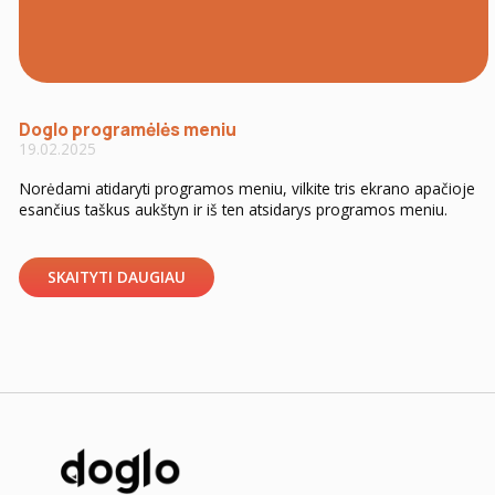
Doglo programėlės meniu
19.02.2025
Norėdami atidaryti programos meniu, vilkite tris ekrano apačioje
esančius taškus aukštyn ir iš ten atsidarys programos meniu.
SKAITYTI DAUGIAU