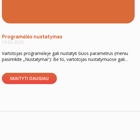
Programėlės nustatymas
19.02.2025
Vartotojas programėlėje gali nustatyti šiuos parametrus (meniu
pasirinkite „Nustatymai“): Be to, vartotojas nustatymuose gali
matyti Doglo programėlės versiją ir susipažinti su paslaugų
teikimo sąlygomis bei privatumo politika.
SKAITYTI DAUGIAU