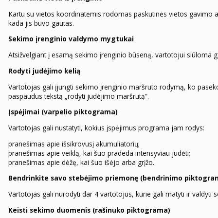
Kartu su vietos koordinatėmis rodomas paskutinės vietos gavimo amži
kada jis buvo gautas.
Sekimo įrenginio valdymo mygtukai
Atsižvelgiant į esamą sekimo įrenginio būseną, vartotojui siūloma ga
Rodyti judėjimo kelią
Vartotojas gali įjungti sekimo įrenginio maršruto rodymą, ko paseko
paspaudus tekstą „rodyti judėjimo maršrutą“.
Įspėjimai (varpelio piktograma)
Vartotojas gali nustatyti, kokius įspėjimus programa jam rodys:
pranešimas apie išsikrovusį akumuliatorių;
pranešimas apie veiklą, kai šuo pradeda intensyviau judėti;
pranešimas apie dėžę, kai šuo išėjo arba grįžo.
Bendrinkite savo stebėjimo priemonę (bendrinimo piktogra
Vartotojas gali nurodyti dar 4 vartotojus, kurie gali matyti ir valdyti 
Keisti sekimo duomenis (rašinuko piktograma)