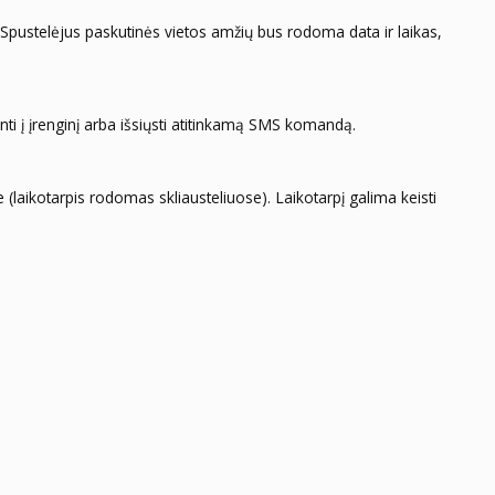
 Spustelėjus paskutinės vietos amžių bus rodoma data ir laikas,
ti į įrenginį arba išsiųsti atitinkamą SMS komandą.
laikotarpis rodomas skliausteliuose). Laikotarpį galima keisti