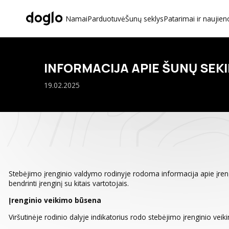
Namai
Parduotuvė
Šunų seklys
Patarimai ir naujien
INFORMACIJA APIE ŠUNŲ SEK
19.02.2025
Stebėjimo įrenginio valdymo rodinyje rodoma informacija apie įrengin
bendrinti įrenginį su kitais vartotojais.
Įrenginio veikimo būsena
Viršutinėje rodinio dalyje indikatorius rodo stebėjimo įrenginio ve