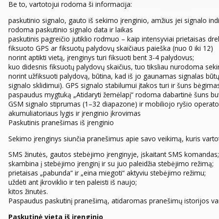
Be to, vartotojui rodoma ši informacija:
paskutinio signalo, gauto iš sekimo įrenginio, amžius jei signalo indi
rodoma paskutinio signalo data ir laikas
paskutinis pagreičio jutiklio rodmuo – kaip intensyviai prietaisas dr
fiksuoto GPS ar fiksuotų palydovų skaičiaus paieška (nuo 0 iki 12)
norint aptikti vietą, įrenginys turi fiksuoti bent 3-4 palydovus;
kuo didesnis fiksuotų palydovų skaičius, tuo tiksliau nurodoma seki
norint užfiksuoti palydovą, būtina, kad iš jo gaunamas signalas bū
signalo sklidimui). GPS signalo stabilumui įtakos turi ir šuns bėgima
paspaudus mygtuką „Atidaryti žemėlapį“ rodoma dabartinė šuns bu
GSM signalo stiprumas (1–32 diapazone) ir mobiliojo ryšio operato
akumuliatoriaus lygis ir įrenginio įkrovimas
Paskutinis pranešimas iš įrenginio
Sekimo įrenginys siunčia pranešimus apie savo veikimą, kuris varto
SMS žinutės, gautos stebėjimo įrenginyje, įskaitant SMS komandas
skambina į stebėjimo įrenginį ir su juo paleidžia stebėjimo režimą;
prietaisas „pabunda“ ir „eina miegoti“ aktyviu stebėjimo režimu;
uždėti ant įkroviklio ir ten paleisti iš naujo;
kitos žinutės.
Paspaudus paskutinį pranešimą, atidaromas pranešimų istorijos vai
Paskutinė vieta iš įrenginio