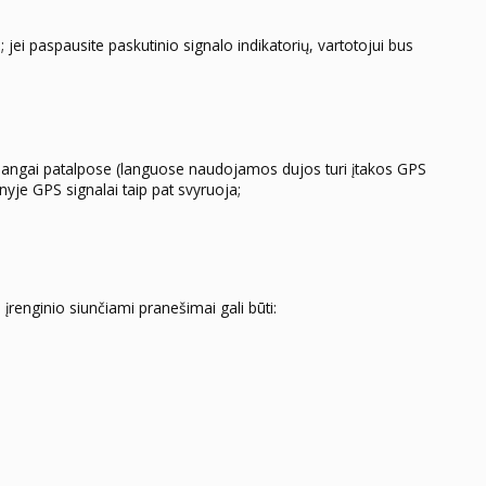
; jei paspausite paskutinio signalo indikatorių, vartotojui bus
i langai patalpose (languose naudojamos dujos turi įtakos GPS
nyje GPS signalai taip pat svyruoja;
renginio siunčiami pranešimai gali būti: