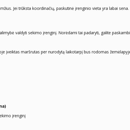
us. Jei trūksta koordinačių, paskutinė įrenginio vieta yra labai sena.
limybė valdyti sekimo įrenginį. Norėdami tai padaryti, galite paskambin
je įveiktas maršrutas per nurodytą laikotarpį bus rodomas žemėlapyje (
ma)
sekimo įrenginį