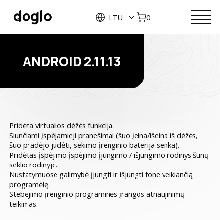
LTU
0
ANDROID 2.11.13
Pridėta virtualios dėžės funkcija.
Siunčiami įspėjamieji pranešimai (šuo įeina/išeina iš dėžės,
šuo pradėjo judėti, sekimo įrenginio baterija senka).
Pridėtas įspėjimo įspėjimo įjungimo / išjungimo rodinys šunų
seklio rodinyje.
Nustatymuose galimybė įjungti ir išjungti fone veikiančią
programėlę.
Stebėjimo įrenginio programinės įrangos atnaujinimų
teikimas.