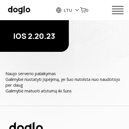
LTU
0
IOS 2.20.23
Naujo serverio palaikymas
Galimybė nustatyti įspėjimą, jei šuo nutolsta nuo naudotojo
per daug
Galimybė matuoti atstumą iki šuns