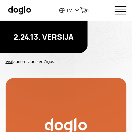
LV
0
2.24.13. VERSIJA
Visi
Jaunumi
Uudised
Ziņas