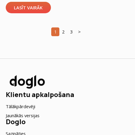
LASĪT VAIRĀK
1
2
3
>
Klientu apkalpošana
Tālākpārdevēji
Jaunākās versijas
Doglo
Sazināties