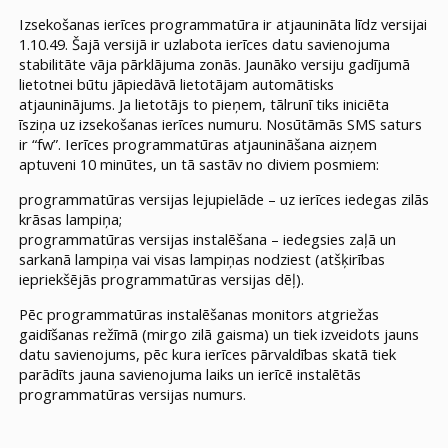
Izsekošanas ierīces programmatūra ir atjaunināta līdz versijai
1.10.49. Šajā versijā ir uzlabota ierīces datu savienojuma
stabilitāte vāja pārklājuma zonās. Jaunāko versiju gadījumā
lietotnei būtu jāpiedāvā lietotājam automātisks
atjauninājums. Ja lietotājs to pieņem, tālrunī tiks iniciēta
īsziņa uz izsekošanas ierīces numuru. Nosūtāmās SMS saturs
ir “fw”. Ierīces programmatūras atjaunināšana aizņem
aptuveni 10 minūtes, un tā sastāv no diviem posmiem:
programmatūras versijas lejupielāde – uz ierīces iedegas zilās
krāsas lampiņa;
programmatūras versijas instalēšana – iedegsies zaļā un
sarkanā lampiņa vai visas lampiņas nodziest (atšķirības
iepriekšējās programmatūras versijas dēļ).
Pēc programmatūras instalēšanas monitors atgriežas
gaidīšanas režīmā (mirgo zilā gaisma) un tiek izveidots jauns
datu savienojums, pēc kura ierīces pārvaldības skatā tiek
parādīts jauna savienojuma laiks un ierīcē instalētās
programmatūras versijas numurs.