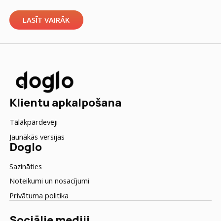
sagatavošana palīdz sunim labāk tikt galā ar vientulību un
novērš stresu un uzvedības problēmas. Šeit ir 10 praktiski
LASĪT VAIRĀK
padomi, kas palīdzēs sagatavot suni palikšanai vienam: 1.
Trenē […]
Klientu apkalpošana
Tālākpārdevēji
Jaunākās versijas
Doglo
Sazināties
Noteikumi un nosacījumi
Privātuma politika
Sociālie mediji