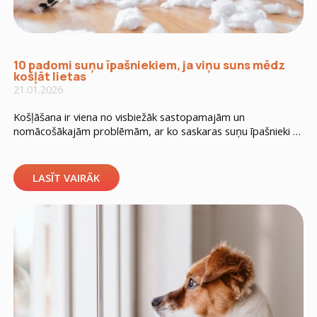
10 padomi suņu īpašniekiem, ja viņu suns mēdz
košļāt lietas
21.01.2026
Košļāšana ir viena no visbiežāk sastopamajām un
nomācošākajām problēmām, ar ko saskaras suņu īpašnieki —
īpaši tad, ja suns tiek klāt apaviem, mēbeļu stūriem vai citiem
ikdienas mājas priekšmetiem, piemēram, televizora pultij,
lādētājiem, spilveniem u.c. Ir svarīgi saprast, ka suņi nekošļā
LASĪT VAIRĀK
par spīti vai lai jūs kaitinātu. Vairumā gadījumu šādai
uzvedībai ir skaidrs iemesls. Biežākie […]