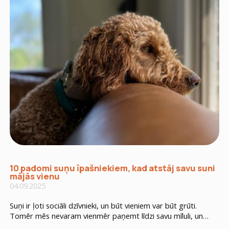
10 padomi suņu īpašniekiem, kad atstāj savu suni
mājās vienu
04.09.2025
Suņi ir ļoti sociāli dzīvnieki, un būt vieniem var būt grūti.
Tomēr mēs nevaram vienmēr paņemt līdzi savu mīluli, un
neizbēgami viņam dažreiz ir jāpaliek mājās vienam. Pareiza