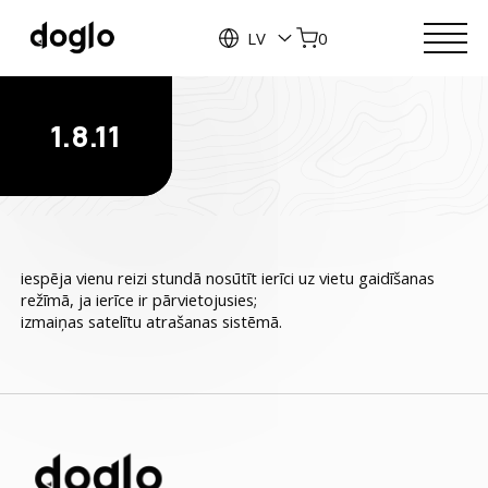
LV
0
1.8.11
iespēja vienu reizi stundā nosūtīt ierīci uz vietu gaidīšanas
režīmā, ja ierīce ir pārvietojusies;
izmaiņas satelītu atrašanas sistēmā.